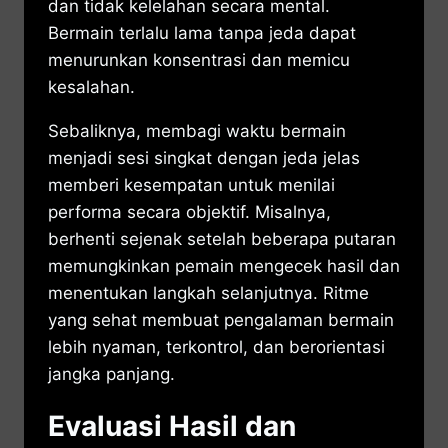
dan tidak kelelahan secara mental.
Bermain terlalu lama tanpa jeda dapat
menurunkan konsentrasi dan memicu
kesalahan.
Sebaliknya, membagi waktu bermain
menjadi sesi singkat dengan jeda jelas
memberi kesempatan untuk menilai
performa secara objektif. Misalnya,
berhenti sejenak setelah beberapa putaran
memungkinkan pemain mengecek hasil dan
menentukan langkah selanjutnya. Ritme
yang sehat membuat pengalaman bermain
lebih nyaman, terkontrol, dan berorientasi
jangka panjang.
Evaluasi Hasil dan