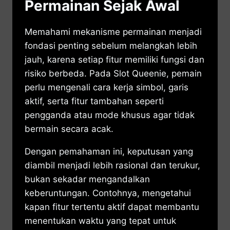
Permainan Sejak Awal
Memahami mekanisme permainan menjadi
fondasi penting sebelum melangkah lebih
jauh, karena setiap fitur memiliki fungsi dan
risiko berbeda. Pada Slot Queenie, pemain
perlu mengenali cara kerja simbol, garis
aktif, serta fitur tambahan seperti
pengganda atau mode khusus agar tidak
bermain secara acak.
Dengan pemahaman ini, keputusan yang
diambil menjadi lebih rasional dan terukur,
bukan sekadar mengandalkan
keberuntungan. Contohnya, mengetahui
kapan fitur tertentu aktif dapat membantu
menentukan waktu yang tepat untuk