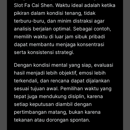
Slot Fa Cai Shen. Waktu ideal adalah ketika
pikiran dalam kondisi tenang, tidak
terburu-buru, dan minim distraksi agar
analisis berjalan optimal. Sebagai contoh,
memilih waktu di luar jam sibuk pribadi
dapat membantu menjaga konsentrasi
serta konsistensi strategi.
Dengan kondisi mental yang siap, evaluasi
hasil menjadi lebih objektif, emosi lebih
terkendali, dan rencana dapat dijalankan
sesuai tujuan awal. Pemilihan waktu yang
tepat juga mendukung disiplin, karena
setiap keputusan diambil dengan
pertimbangan matang, bukan karena
tekanan atau dorongan spontan.