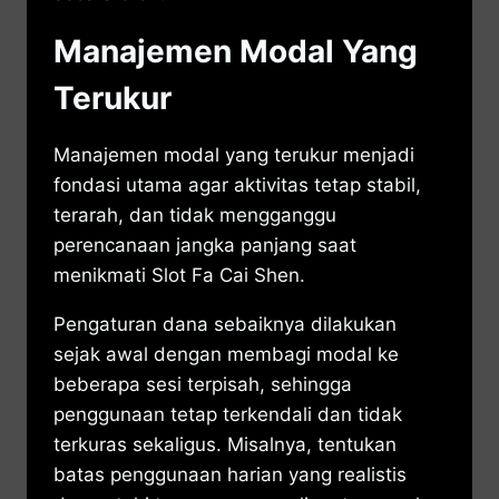
Manajemen Modal Yang
Terukur
Manajemen modal yang terukur menjadi
fondasi utama agar aktivitas tetap stabil,
terarah, dan tidak mengganggu
perencanaan jangka panjang saat
menikmati Slot Fa Cai Shen.
Pengaturan dana sebaiknya dilakukan
sejak awal dengan membagi modal ke
beberapa sesi terpisah, sehingga
penggunaan tetap terkendali dan tidak
terkuras sekaligus. Misalnya, tentukan
batas penggunaan harian yang realistis