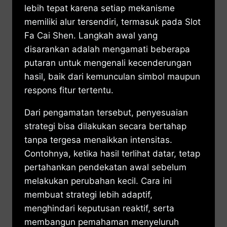
lebih tepat karena setiap mekanisme
memiliki alur tersendiri, termasuk pada Slot
Fa Cai Shen. Langkah awal yang
disarankan adalah mengamati beberapa
putaran untuk mengenali kecenderungan
hasil, baik dari kemunculan simbol maupun
respons fitur tertentu.
Dari pengamatan tersebut, penyesuaian
strategi bisa dilakukan secara bertahap
tanpa tergesa menaikkan intensitas.
Contohnya, ketika hasil terlihat datar, tetap
pertahankan pendekatan awal sebelum
melakukan perubahan kecil. Cara ini
membuat strategi lebih adaptif,
menghindari keputusan reaktif, serta
membangun pemahaman menyeluruh