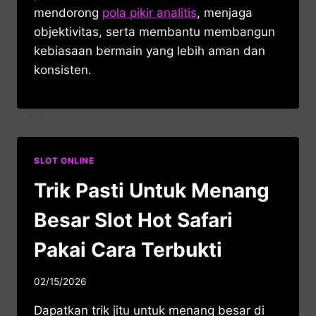
mendorong
pola pikir analitis
, menjaga
objektivitas, serta membantu membangun
kebiasaan bermain yang lebih aman dan
konsisten.
SLOT ONLINE
Trik Pasti Untuk Menang
Besar Slot Hot Safari
Pakai Cara Terbukti
02/15/2026
Dapatkan trik jitu untuk menang besar di