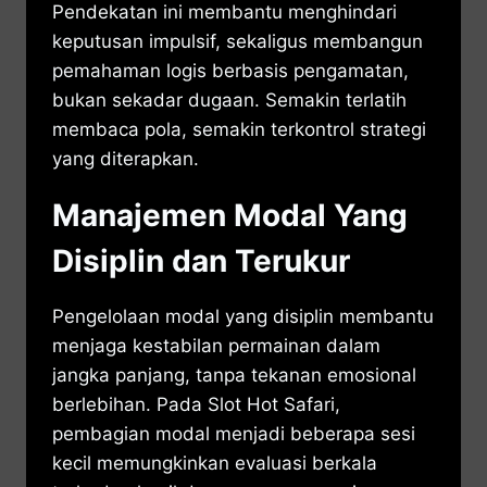
Pendekatan ini membantu menghindari
keputusan impulsif, sekaligus membangun
pemahaman logis berbasis pengamatan,
bukan sekadar dugaan. Semakin terlatih
membaca pola, semakin terkontrol strategi
yang diterapkan.
Manajemen Modal Yang
Disiplin dan Terukur
Pengelolaan modal yang disiplin membantu
menjaga kestabilan permainan dalam
jangka panjang, tanpa tekanan emosional
berlebihan. Pada Slot Hot Safari,
pembagian modal menjadi beberapa sesi
kecil memungkinkan evaluasi berkala