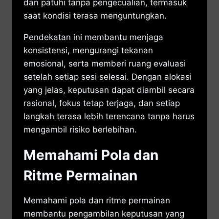
dan patuhi tanpa pengecualian, termasuk
saat kondisi terasa menguntungkan.
Pendekatan ini membantu menjaga
konsistensi, mengurangi tekanan
emosional, serta memberi ruang evaluasi
setelah setiap sesi selesai. Dengan alokasi
yang jelas, keputusan dapat diambil secara
rasional, fokus tetap terjaga, dan setiap
langkah terasa lebih terencana tanpa harus
mengambil risiko berlebihan.
Memahami Pola dan
Ritme Permainan
Memahami pola dan ritme permainan
membantu pengambilan keputusan yang