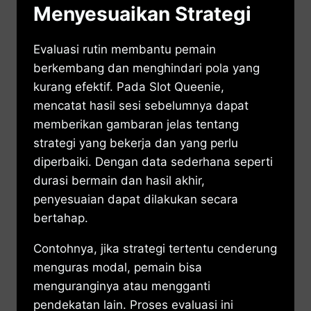
Menyesuaikan Strategi
Evaluasi rutin membantu pemain
berkembang dan menghindari pola yang
kurang efektif. Pada Slot Queenie,
mencatat hasil sesi sebelumnya dapat
memberikan gambaran jelas tentang
strategi yang bekerja dan yang perlu
diperbaiki. Dengan data sederhana seperti
durasi bermain dan hasil akhir,
penyesuaian dapat dilakukan secara
bertahap.
Contohnya, jika strategi tertentu cenderung
menguras modal, pemain bisa
menguranginya atau mengganti
pendekatan lain. Proses evaluasi ini