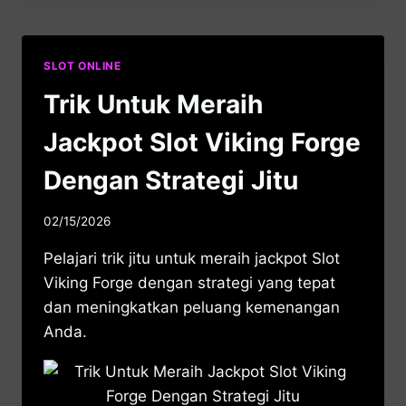
SLOT ONLINE
Trik Untuk Meraih
Jackpot Slot Viking Forge
Dengan Strategi Jitu
02/15/2026
Pelajari trik jitu untuk meraih jackpot Slot
Viking Forge dengan strategi yang tepat
dan meningkatkan peluang kemenangan
Anda.