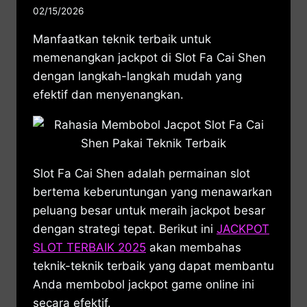
02/15/2026
Manfaatkan teknik terbaik untuk
memenangkan jackpot di Slot Fa Cai Shen
dengan langkah-langkah mudah yang
efektif dan menyenangkan.
Slot Fa Cai Shen adalah permainan slot
bertema keberuntungan yang menawarkan
peluang besar untuk meraih jackpot besar
dengan strategi tepat. Berikut ini
JACKPOT
SLOT TERBAIK 2025
akan membahas
teknik-teknik terbaik yang dapat membantu
Anda membobol jackpot game online ini
secara efektif.