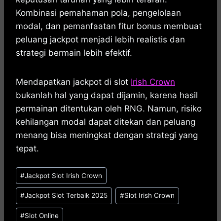
Kombinasi pemahaman pola, pengelolaan
modal, dan pemanfaatan fitur bonus membuat
peluang jackpot menjadi lebih realistis dan
strategi bermain lebih efektif.
Mendapatkan jackpot di slot
Irish Crown
bukanlah hal yang dapat dijamin, karena hasil
permainan ditentukan oleh RNG. Namun, risiko
kehilangan modal dapat ditekan dan peluang
menang bisa meningkat dengan strategi yang
tepat.
Post
#
Jackpot Slot Irish Crown
Tags:
#
Jackpot Slot Terbaik 2025
#
Slot Irish Crown
#
Slot Online