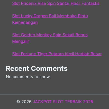
Slot Phoenix Rise Spin Santai Hasil Fantastis
Slot Lucky Dragon Ball Membuka Pintu
Kemenangan
Slot Golden Monkey Spin Sekali Bonus
Mengalir
Slot Fortune Tiger Putaran Kecil Hadiah Besar
Recent Comments
No comments to show.
© 2026
JACKPOT SLOT TERBAIK 2025