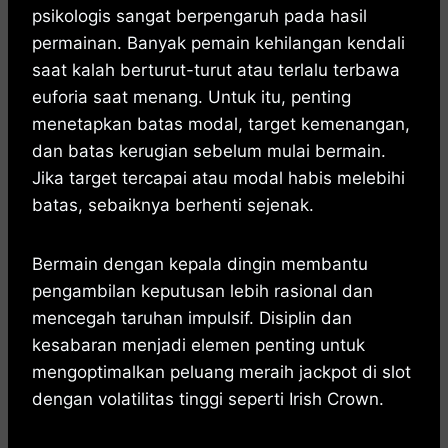
psikologis sangat berpengaruh pada hasil
permainan. Banyak pemain kehilangan kendali
saat kalah berturut-turut atau terlalu terbawa
euforia saat menang. Untuk itu, penting
menetapkan batas modal, target kemenangan,
dan batas kerugian sebelum mulai bermain.
Jika target tercapai atau modal habis melebihi
batas, sebaiknya berhenti sejenak.
Bermain dengan kepala dingin membantu
pengambilan keputusan lebih rasional dan
mencegah taruhan impulsif. Disiplin dan
kesabaran menjadi elemen penting untuk
mengoptimalkan peluang meraih jackpot di slot
dengan volatilitas tinggi seperti Irish Crown.