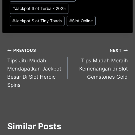
Tags:
#
Jackpot Slot Terbaik 2025
#
Jackpot Slot Tiny Toads
#
Slot Online
Post
PREVIOUS
NEXT
Tips Jitu Mudah
Tips Mudah Meraih
navigation
Mendapatkan Jackpot
Kemenangan di Slot
Besar Di Slot Heroic
Gemstones Gold
Spins
Similar Posts