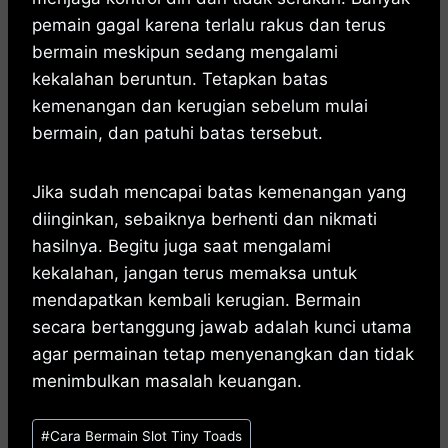
pemain gagal karena terlalu rakus dan terus
bermain meskipun sedang mengalami
kekalahan beruntun. Tetapkan batas
kemenangan dan kerugian sebelum mulai
bermain, dan patuhi batas tersebut.
Jika sudah mencapai batas kemenangan yang
diinginkan, sebaiknya berhenti dan nikmati
hasilnya. Begitu juga saat mengalami
kekalahan, jangan terus memaksa untuk
mendapatkan kembali kerugian. Bermain
secara bertanggung jawab adalah kunci utama
agar permainan tetap menyenangkan dan tidak
menimbulkan masalah keuangan.
Post
#
Cara Bermain Slot Tiny Toads