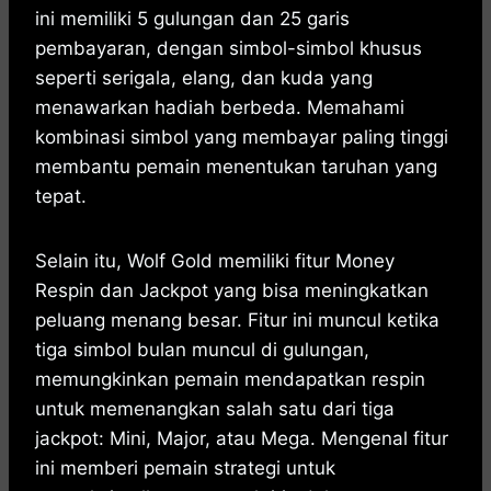
ini memiliki 5 gulungan dan 25 garis
pembayaran, dengan simbol-simbol khusus
seperti serigala, elang, dan kuda yang
menawarkan hadiah berbeda. Memahami
kombinasi simbol yang membayar paling tinggi
membantu pemain menentukan taruhan yang
tepat.
Selain itu, Wolf Gold memiliki fitur Money
Respin dan Jackpot yang bisa meningkatkan
peluang menang besar. Fitur ini muncul ketika
tiga simbol bulan muncul di gulungan,
memungkinkan pemain mendapatkan respin
untuk memenangkan salah satu dari tiga
jackpot: Mini, Major, atau Mega. Mengenal fitur
ini memberi pemain strategi untuk