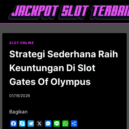
Skip
to
content
SLOT ONLINE
Strategi Sederhana Raih
Keuntungan Di Slot
Gates Of Olympus
01/19/2026
Bagikan
F
S
T
X
M
L
W
S