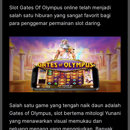
a
k
e
e
i
h
h
c
y
l
s
n
a
a
Slot Gates Of Olympus online telah menjadi
e
p
e
s
e
t
r
salah satu hiburan yang sangat favorit bagi
b
e
g
e
s
e
para penggemar permainan slot daring.
o
r
n
A
o
a
g
p
k
m
e
p
r
Salah satu game yang tengah naik daun adalah
Gates of Olympus, slot bertema mitologi Yunani
yang menawarkan visual memukau dan
peluang menang yang menggiurkan. Banyak