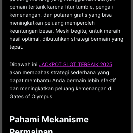
pemain tertarik karena fitur tumble, pengali
kemenangan, dan putaran gratis yang bisa
meningkatkan peluang memperoleh
keuntungan besar. Meski begitu, untuk meraih
hasil optimal, dibutuhkan strategi bermain yang
tepat.
Dibawah ini
JACKPOT SLOT TERBAIK 2025
akan membahas strategi sederhana yang
dapat membantu Anda bermain lebih efektif
dan meningkatkan peluang kemenangan di
Gates of Olympus.
Pahami Mekanisme
Permainan