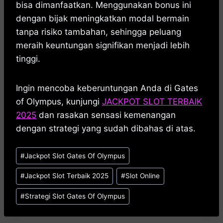
bisa dimanfaatkan. Menggunakan bonus ini
dengan bijak meningkatkan modal bermain
tanpa risiko tambahan, sehingga peluang
meraih keuntungan signifikan menjadi lebih
tinggi.
Ingin mencoba keberuntungan Anda di Gates
of Olympus, kunjungi
JACKPOT SLOT TERBAIK
2025
dan rasakan sensasi kemenangan
dengan strategi yang sudah dibahas di atas.
Post
#
Jackpot Slot Gates Of Olympus
Tags:
#
Jackpot Slot Terbaik 2025
#
Slot Online
#
Strategi Slot Gates Of Olympus