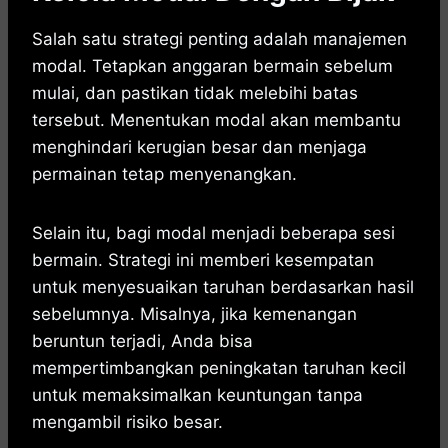
Salah satu strategi penting adalah manajemen
modal. Tetapkan anggaran bermain sebelum
mulai, dan pastikan tidak melebihi batas
tersebut. Menentukan modal akan membantu
menghindari kerugian besar dan menjaga
permainan tetap menyenangkan.
Selain itu, bagi modal menjadi beberapa sesi
bermain. Strategi ini memberi kesempatan
untuk menyesuaikan taruhan berdasarkan hasil
sebelumnya. Misalnya, jika kemenangan
beruntun terjadi, Anda bisa
mempertimbangkan peningkatan taruhan kecil
untuk memaksimalkan keuntungan tanpa
mengambil risiko besar.