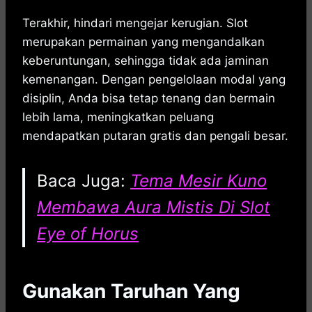
Terakhir, hindari mengejar kerugian. Slot
merupakan permainan yang mengandalkan
keberuntungan, sehingga tidak ada jaminan
kemenangan. Dengan pengelolaan modal yang
disiplin, Anda bisa tetap tenang dan bermain
lebih lama, meningkatkan peluang
mendapatkan putaran gratis dan pengali besar.
Baca Juga:
Tema Mesir Kuno
Membawa Aura Mistis Di Slot
Eye of Horus
Gunakan Taruhan Yang