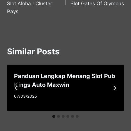
Slot Aloha ! Cluster
Slot Gates Of Olympus
Pays
Similar Posts
Panduan Lengkap Menang Slot Pub
Kings Auto Maxwin
07/03/2025