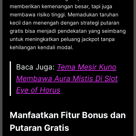
memberikan kemenangan besar, tapi juga
membawa risiko tinggi. Memadukan taruhan
kecil dan menengah dengan strategi putaran
gratis bisa menjadi pendekatan yang seimbang
untuk meningkatkan peluang jackpot tanpa
kehilangan kendali modal.
Baca Juga:
Tema Mesir Kuno
Membawa Aura Mistis Di Slot
Eye of Horus
Manfaatkan Fitur Bonus dan
Putaran Gratis