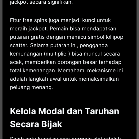
jackpot secara signifikan.
Fitur free spins juga menjadi kunci untuk
meraih jackpot. Pemain bisa mendapatkan
putaran gratis dengan memicu simbol lollipop
scatter. Selama putaran ini, pengganda
kemenangan (multiplier) bisa muncul secara
acak, memberikan dorongan besar terhadap
total kemenangan. Memahami mekanisme ini
adalah langkah awal untuk memaksimalkan
peluang menang.
Kelola Modal dan Taruhan
Secara Bijak