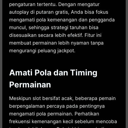
pengaturan tertentu. Dengan mengatur
autoplay di putaran gratis, Anda bisa fokus
mengamati pola kemenangan dan pengganda
muncul, sehingga strategi taruhan bisa
disesuaikan secara lebih efektif. Fitur ini
membuat permainan lebih nyaman tanpa
mengurangi peluang jackpot.
Amati Pola dan Timing
Permainan
Meskipun slot bersifat acak, beberapa pemain
berpengalaman percaya pada pentingnya
mengamati pola permainan. Perhatikan
frekuensi kemenangan kecil sebelum mencoba