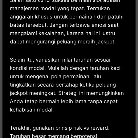
Salah satu kunci sukses bermain slot adalah
manajemen modal yang tepat. Tentukan
anggaran khusus untuk permainan dan patuhi
batas tersebut. Jangan terbawa emosi saat
mengalami kekalahan, karena hal ini justru
dapat mengurangi peluang meraih jackpot.
Selain itu, variasikan nilai taruhan sesuai
kondisi modal. Mulailah dengan taruhan kecil
untuk mengenal pola permainan, lalu
tingkatkan secara bertahap ketika peluang
jackpot meningkat. Strategi ini memungkinkan
Anda tetap bermain lebih lama tanpa cepat
kehabisan modal.
Terakhir, gunakan prinsip risk vs reward.
Taruhan besar memang berpotensi