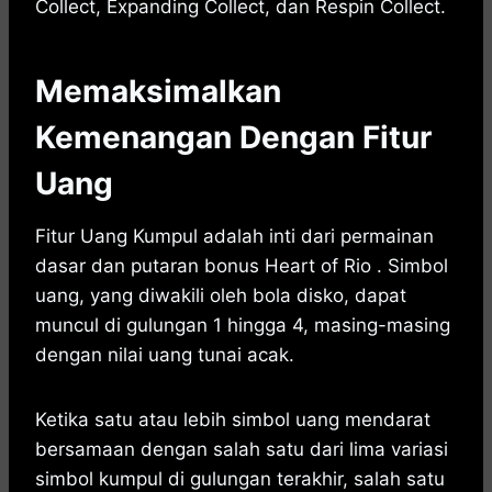
Collect, Expanding Collect, dan Respin Collect.
Memaksimalkan
Kemenangan Dengan Fitur
Uang
Fitur Uang Kumpul adalah inti dari permainan
dasar dan putaran bonus Heart of Rio . Simbol
uang, yang diwakili oleh bola disko, dapat
muncul di gulungan 1 hingga 4, masing-masing
dengan nilai uang tunai acak.
Ketika satu atau lebih simbol uang mendarat
bersamaan dengan salah satu dari lima variasi
simbol kumpul di gulungan terakhir, salah satu