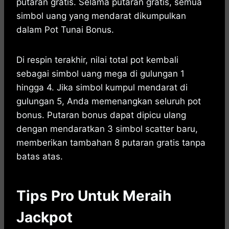
putaran gratis. Selama putaran gratis, semua
simbol uang yang mendarat dikumpulkan
dalam Pot Tunai Bonus.
Di respin terakhir, nilai total pot kembali
sebagai simbol uang mega di gulungan 1
hingga 4. Jika simbol kumpul mendarat di
gulungan 5, Anda memenangkan seluruh pot
bonus. Putaran bonus dapat dipicu ulang
dengan mendaratkan 3 simbol scatter baru,
memberikan tambahan 8 putaran gratis tanpa
batas atas.
Tips Pro Untuk Meraih
Jackpot