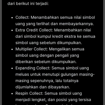
dari berikut ini terjadi:
Collect: Menambahkan semua nilai simbol
uang yang terlihat dan membayarkannya.
Extra Credit Collect: Menambahkan nilai
dari simbol kumpul kredit ekstra ke semua
simbol uang sebelum dikumpulkan.
Multiplier Collect: Mengalikan semua
simbol uang dengan pengali yang
diberikan sebelum dikumpulkan.
Expanding Collect: Semua simbol uang
meluas untuk menutupi gulungan masing-
masing sepenuhnya, lalu totalnya
dijumlahkan dan dibayarkan.
Respin Collect: Semua simbol uang
menjadi lengket, dan posisi yang tersisa