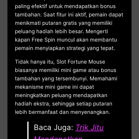
paling efektif untuk mendapatkan bonus
tambahan. Saat fitur ini aktif, pemain dapat
menikmati putaran gratis yang memiliki
peluang hadiah lebih besar. Mengerti
kapan Free Spin muncul akan membantu
pemain menyiapkan strategi yang tepat.
Tidak hanya itu, Slot Fortune Mouse
biasanya memiliki mini game atau bonus
tambahan yang tersembunyi. Memahami
mekanisme mini game ini dapat
meningkatkan peluang mendapatkan
hadiah ekstra, sehingga setiap putaran
lebih bermanfaat dan menyenangkan.
Baca Juga:
Trik Jitu