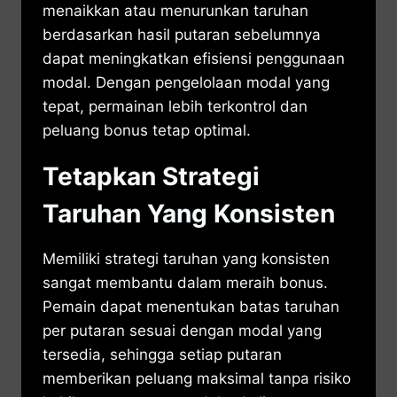
menaikkan atau menurunkan taruhan
berdasarkan hasil putaran sebelumnya
dapat meningkatkan efisiensi penggunaan
modal. Dengan pengelolaan modal yang
tepat, permainan lebih terkontrol dan
peluang bonus tetap optimal.
Tetapkan Strategi
Taruhan Yang Konsisten
Memiliki strategi taruhan yang konsisten
sangat membantu dalam meraih bonus.
Pemain dapat menentukan batas taruhan
per putaran sesuai dengan modal yang
tersedia, sehingga setiap putaran
memberikan peluang maksimal tanpa risiko