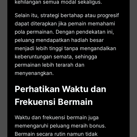
kehilangan semua modal sekaligus.
Selain itu, strategi bertahap atau progresif
dapat diterapkan jika pemain memahami
pola permainan. Dengan pendekatan ini,
peluang mendapatkan hadiah besar
menjadi lebih tinggi tanpa mengandalkan
keberuntungan semata, sehingga
permainan lebih terarah dan
menyenangkan.
Perhatikan Waktu dan
Frekuensi Bermain
Waktu dan frekuensi bermain juga
memengaruhi peluang meraih bonus.
Bermain secara rutin namun tidak