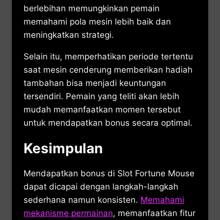
berlebihan memungkinkan pemain
memahami pola mesin lebih baik dan
meningkatkan strategi.
Selain itu, memperhatikan periode tertentu
saat mesin cenderung memberikan hadiah
tambahan bisa menjadi keuntungan
tersendiri. Pemain yang teliti akan lebih
mudah memanfaatkan momen tersebut
untuk mendapatkan bonus secara optimal.
Kesimpulan
Mendapatkan bonus di Slot Fortune Mouse
dapat dicapai dengan langkah-langkah
sederhana namun konsisten.
Memahami
mekanisme permainan
, memanfaatkan fitur