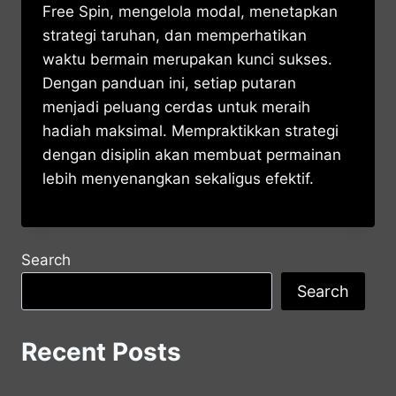
Free Spin, mengelola modal, menetapkan
strategi taruhan, dan memperhatikan
waktu bermain merupakan kunci sukses.
Dengan panduan ini, setiap putaran
menjadi peluang cerdas untuk meraih
hadiah maksimal. Mempraktikkan strategi
dengan disiplin akan membuat permainan
lebih menyenangkan sekaligus efektif.
Search
Search
Recent Posts