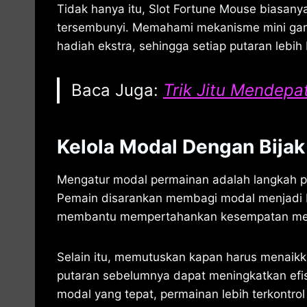
Tidak hanya itu, Slot Fortune Mouse biasan
tersembunyi. Memahami mekanisme mini gam
hadiah ekstra, sehingga setiap putaran leb
Baca Juga:
Trik Jitu Mendepat
Kelola Modal Dengan Bijak
Mengatur modal permainan adalah langkah pe
Pemain disarankan membagi modal menjadi beb
membantu mempertahankan kesempatan memp
Selain itu, memutuskan kapan harus menaikk
putaran sebelumnya dapat meningkatkan efi
modal yang tepat, permainan lebih terkontrol