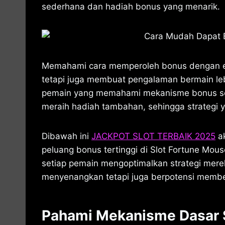
e
p
e
s
e
t
r
sederhana dan hadiah bonus yang menarik.
b
e
g
e
s
e
o
r
n
A
o
a
g
p
k
m
e
p
r
Memahami cara memperoleh bonus dengan ef
tetapi juga membuat pengalaman bermain le
pemain yang memahami mekanisme bonus seca
meraih hadiah tambahan, sehingga strategi y
Dibawah ini
JACKPOT SLOT TERBAIK 2025
ak
peluang bonus tertinggi di Slot Fortune Mo
setiap pemain mengoptimalkan strategi merek
menyenangkan tetapi juga berpotensi membe
Pahami Mekanisme Dasar 