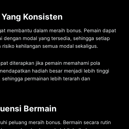
 Yang Konsisten
angat membantu dalam meraih bonus. Pemain dapat
i dengan modal yang tersedia, sehingga setiap
risiko kehilangan semua modal sekaligus.
 dapat diterapkan jika pemain memahami pola
mendapatkan hadiah besar menjadi lebih tinggi
sehingga permainan lebih terarah dan
kuensi Bermain
hi peluang meraih bonus. Bermain secara rutin