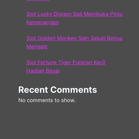
Slot Lucky Dragon Ball Membuka Pintu
Kemenangan
Slot Golden Monkey Spin Sekali Bonus
Mengalir
Slot Fortune Tiger Putaran Kecil
Hadiah Besar
Recent Comments
No comments to show.