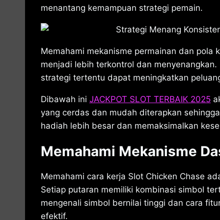
menantang kemampuan strategi pemain.
Memahami mekanisme permainan dan pola ke
menjadi lebih terkontrol dan menyenangkan.
strategi tertentu dapat meningkatkan peluang
Dibawah ini
JACKPOT SLOT TERBAIK 2025
ak
yang cerdas dan mudah diterapkan sehingga 
hadiah lebih besar dan memaksimalkan kese
Memahami Mekanisme Dasa
Memahami cara kerja Slot Chicken Chase ada
Setiap putaran memiliki kombinasi simbol t
mengenali simbol bernilai tinggi dan cara fit
efektif.