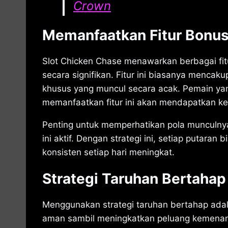
Crown
Memanfaatkan Fitur Bonus 
Slot Chicken Chase menawarkan berbagai f
secara signifikan. Fitur ini biasanya mencak
khusus yang muncul secara acak. Pemain 
memanfaatkan fitur ini akan mendapatkan ke
Penting untuk memperhatikan pola munculnya
ini aktif. Dengan strategi ini, setiap putar
konsisten setiap hari meningkat.
Strategi Taruhan Bertahap
Menggunakan strategi taruhan bertahap adal
aman sambil meningkatkan peluang kemenan