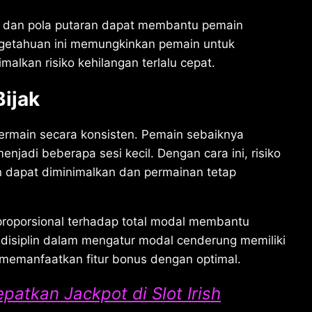
an dan pola putaran dapat membantu pemain
ngetahuan ini memungkinkan pemain untuk
lkan risiko kehilangan terlalu cepat.
ijak
ermain secara konsisten. Pemain sebaiknya
adi beberapa sesi kecil. Dengan cara ini, risiko
n dapat diminimalkan dan permainan tetap
 proporsional terhadap total modal membantu
disiplin dalam mengatur modal cenderung memiliki
 memanfaatkan fitur bonus dengan optimal.
patkan Jackpot di Slot Irish