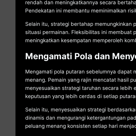
rendah dan meningkatkannya secara bertahap 
Pendekatan ini membantu meminimalkan risik
Selain itu, strategi bertahap memungkinkan
situasi permainan. Fleksibilitas ini membuat
meningkatkan kesempatan memperoleh kombina
Mengamati Pola dan Menye
Mengamati pola putaran sebelumnya dapat m
menang. Pemain yang rajin mencatat hasil p
menyesuaikan strategi taruhan secara lebih 
keputusan yang lebih cerdas di setiap putara
Selain itu, menyesuaikan strategi berdasark
dinamis dan mengurangi ketergantungan pad
peluang menang konsisten setiap hari menjadi 