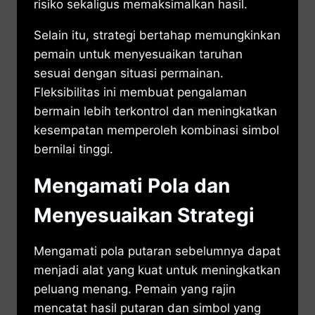
risiko sekaligus memaksimalkan hasil.
Selain itu, strategi bertahap memungkinkan
pemain untuk menyesuaikan taruhan
sesuai dengan situasi permainan.
Fleksibilitas ini membuat pengalaman
bermain lebih terkontrol dan meningkatkan
kesempatan memperoleh kombinasi simbol
bernilai tinggi.
Mengamati Pola dan
Menyesuaikan Strategi
Mengamati pola putaran sebelumnya dapat
menjadi alat yang kuat untuk meningkatkan
peluang menang. Pemain yang rajin
mencatat hasil putaran dan simbol yang