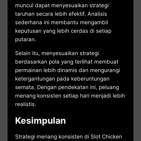
muncul dapat menyesuaikan strategi
taruhan secara lebih efektif. Analisis
sederhana ini membantu mengambil
keputusan yang lebih cerdas di setiap
putaran.
Selain itu, menyesuaikan strategi
berdasarkan pola yang terlihat membuat
permainan lebih dinamis dan mengurangi
ketergantungan pada keberuntungan
semata. Dengan pendekatan ini, peluang
menang konsisten setiap hari menjadi lebih
realistis.
Kesimpulan
Strategi menang konsisten di Slot Chicken