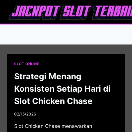
Skip
to
content
Strategi Menang Harian
SLOT ONLINE
Strategi Menang
Konsisten Setiap Hari di
Slot Chicken Chase
02/15/2026
Slot Chicken Chase menawarkan