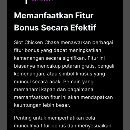
Memanfaatkan Fitur
Bonus Secara Efektif
Slot Chicken Chase menawarkan berbagai
fitur bonus yang dapat meningkatkan
kemenangan secara signifikan. Fitur ini
biasanya mencakup putaran gratis, pengali
kemenangan, atau simbol khusus yang
muncul secara acak. Pemain yang
memahami kapan dan bagaimana
memanfaatkan fitur ini akan mendapatkan
keuntungan lebih besar.
Penting untuk memperhatikan pola
munculnya fitur bonus dan menyesuaikan