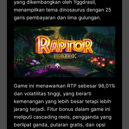
yang dikembangkan oleh Yggdrasil,
menampilkan tema dinosaurus dengan 25
garis pembayaran dan lima gulungan.
Game ini menawarkan RTP sebesar 96,01%
dan volatilitas tinggi, yang berarti
kemenangan yang lebih besar tetapi lebih
jarang terjadi. Fitur bonus dalam game ini
meliputi cascading reels, pengganda yang
berlipat ganda, putaran gratis, dan opsi