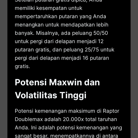
memiliki kesempatan untuk
mempertaruhkan putaran yang Anda
menangkan untuk mendapatkan lebih
banyak. Misalnya, ada peluang 50/50
untuk pergi dari delapan menjadi 12
putaran gratis, dan peluang 25/75 untuk
pergi dari delapan menjadi 16 putaran
gratis.
Potensi Maxwin dan
Volatilitas Tinggi
Potensi kemenangan maksimum di Raptor
Doublemax adalah 20.000x total taruhan
Anda. Ini adalah potensi kemenangan yang
sangat besar, menempatkannya di antara