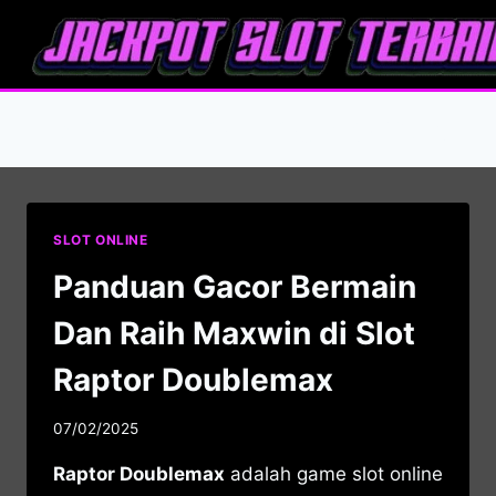
Skip
to
content
Slot Raptor Doublemax
SLOT ONLINE
Panduan Gacor Bermain
Dan Raih Maxwin di Slot
Raptor Doublemax
07/02/2025
Raptor Doublemax
adalah game slot online