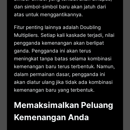
dan simbol-simbol baru akan jatuh dari
atas untuk menggantikannya.
Fitur penting lainnya adalah Doubling
Multipliers. Setiap kali kaskade terjadi, nilai
pengganda kemenangan akan berlipat
ganda. Pengganda ini akan terus
meningkat tanpa batas selama kombinasi
kemenangan baru terus terbentuk. Namun,
dalam permainan dasar, pengganda ini
akan diatur ulang jika tidak ada kombinasi
kemenangan baru yang terbentuk.
Memaksimalkan Peluang
Kemenangan Anda