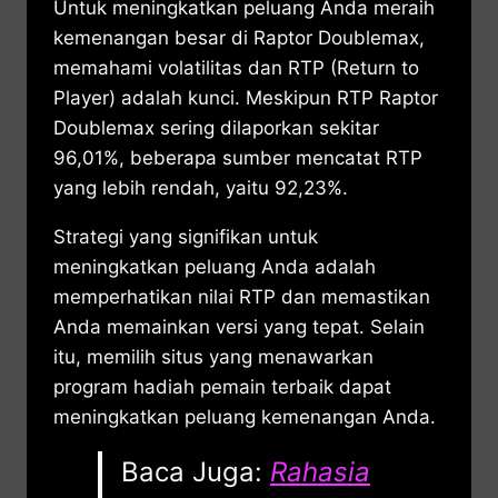
Untuk meningkatkan peluang Anda meraih
kemenangan besar di Raptor Doublemax,
memahami volatilitas dan RTP (Return to
Player) adalah kunci. Meskipun RTP Raptor
Doublemax sering dilaporkan sekitar
96,01%, beberapa sumber mencatat RTP
yang lebih rendah, yaitu 92,23%.
Strategi yang signifikan untuk
meningkatkan peluang Anda adalah
memperhatikan nilai RTP dan memastikan
Anda memainkan versi yang tepat. Selain
itu, memilih situs yang menawarkan
program hadiah pemain terbaik dapat
meningkatkan peluang kemenangan Anda.
Baca Juga:
Rahasia