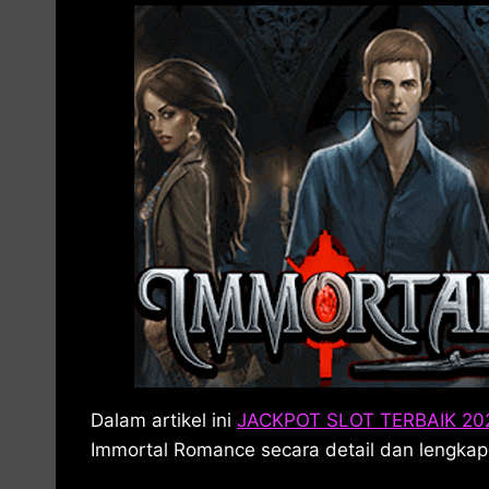
Dalam artikel ini
JACKPOT SLOT TERBAIK 20
Immortal Romance secara detail dan lengkap