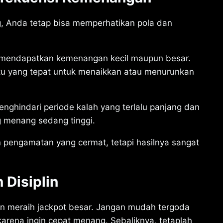
, Anda tetap bisa memperhatikan pola dan
 mendapatkan kemenangan kecil maupun besar.
ktu yang tepat untuk menaikkan atau menurunkan
enghindari periode kalah yang terlalu panjang dan
 menang sedang tinggi.
pengamatan yang cermat, tetapi hasilnya sangat
 Disiplin
ngin meraih jackpot besar. Jangan mudah tergoda
arena ingin cepat menang. Sebaliknya, tetaplah