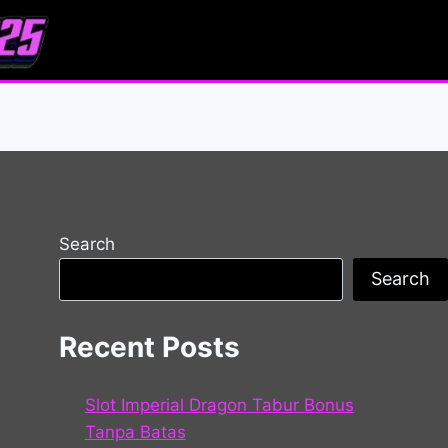
e
Search
Search
Recent Posts
Slot Imperial Dragon Tabur Bonus
Tanpa Batas