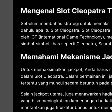
Mengenal Slot Cleopatra 
Sebelum membahas strategi untuk memaksima
dahulu apa itu Slot Cleopatra. Slot Cleopat
oleh IGT (International Game Technology), 
simbol-simbol khas seperti Cleopatra, Scarab,
Memahami Mekanisme Jack
Untuk memaksimalkan jackpot, Anda harus 
dalam Slot Cleopatra. Dalam permainan ini, 
tertentu yang muncul secara beruntun pada pa
Selain jackpot utama, juga menawarkan hadiah
yang bisa meningkatkan kemenangan berkali-ka
manfaatkan juga fitur-fitur bonus untuk me