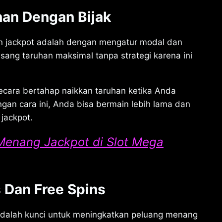
an Dengan Bijak
n jackpot adalah dengan mengatur modal dan
ang taruhan maksimal tanpa strategi karena ini
ecara bertahap naikkan taruhan ketika Anda
an cara ini, Anda bisa bermain lebih lama dan
jackpot.
 Menang Jackpot di Slot Mega
 Dan Free Spins
a adalah kunci untuk meningkatkan peluang menang