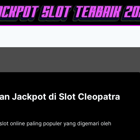
Situs Slot Cleopatra
 Jackpot di Slot Cleopatra
lot online paling populer yang digemari oleh