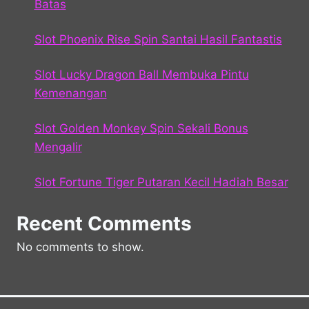
Batas
Slot Phoenix Rise Spin Santai Hasil Fantastis
Slot Lucky Dragon Ball Membuka Pintu
Kemenangan
Slot Golden Monkey Spin Sekali Bonus
Mengalir
Slot Fortune Tiger Putaran Kecil Hadiah Besar
Recent Comments
No comments to show.