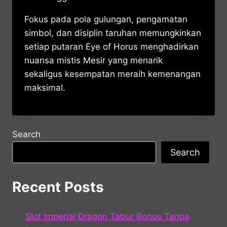
Fokus pada pola gulungan, pengamatan
simbol, dan disiplin taruhan memungkinkan
setiap putaran Eye of Horus menghadirkan
nuansa mistis Mesir yang menarik
sekaligus kesempatan meraih kemenangan
maksimal.
Search
Search
Recent Posts
Slot Imperial Dragon Tabur Bonus Tanpa