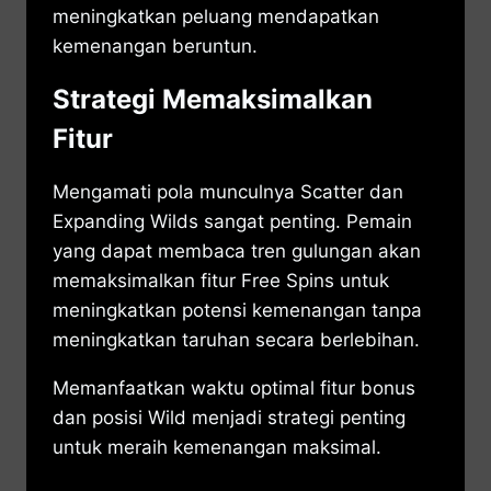
meningkatkan peluang mendapatkan
kemenangan beruntun.
Strategi Memaksimalkan
Fitur
Mengamati pola munculnya Scatter dan
Expanding Wilds sangat penting. Pemain
yang dapat membaca tren gulungan akan
memaksimalkan fitur Free Spins untuk
meningkatkan potensi kemenangan tanpa
meningkatkan taruhan secara berlebihan.
Memanfaatkan waktu optimal fitur bonus
dan posisi Wild menjadi strategi penting
untuk meraih kemenangan maksimal.