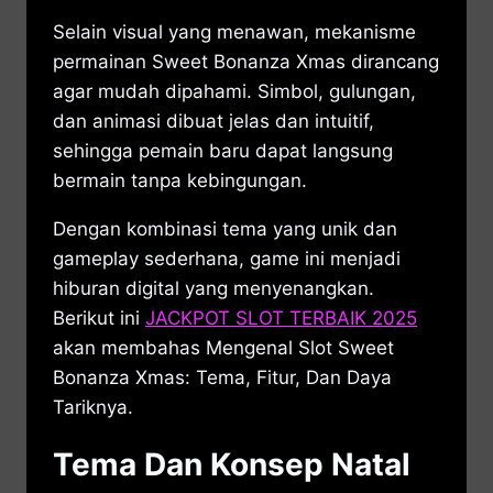
Selain visual yang menawan, mekanisme
permainan Sweet Bonanza Xmas dirancang
agar mudah dipahami. Simbol, gulungan,
dan animasi dibuat jelas dan intuitif,
sehingga pemain baru dapat langsung
bermain tanpa kebingungan.
Dengan kombinasi tema yang unik dan
gameplay sederhana, game ini menjadi
hiburan digital yang menyenangkan.
Berikut ini
JACKPOT SLOT TERBAIK 2025
akan membahas Mengenal Slot Sweet
Bonanza Xmas: Tema, Fitur, Dan Daya
Tariknya.
Tema Dan Konsep Natal