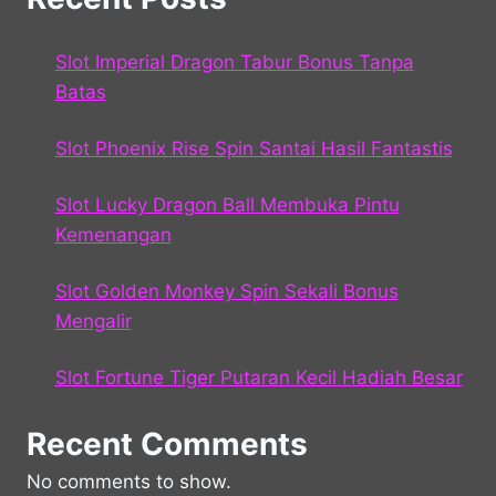
Slot Imperial Dragon Tabur Bonus Tanpa
Batas
Slot Phoenix Rise Spin Santai Hasil Fantastis
Slot Lucky Dragon Ball Membuka Pintu
Kemenangan
Slot Golden Monkey Spin Sekali Bonus
Mengalir
Slot Fortune Tiger Putaran Kecil Hadiah Besar
Recent Comments
No comments to show.