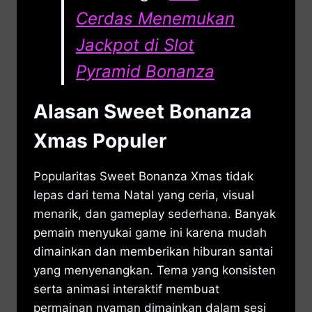
Cerdas Menemukan
Jackpot di Slot
Pyramid Bonanza
Alasan Sweet Bonanza
Xmas Populer
Popularitas Sweet Bonanza Xmas tidak
lepas dari tema Natal yang ceria, visual
menarik, dan gameplay sederhana. Banyak
pemain menyukai game ini karena mudah
dimainkan dan memberikan hiburan santai
yang menyenangkan. Tema yang konsisten
serta animasi interaktif membuat
permainan nyaman dimainkan dalam sesi