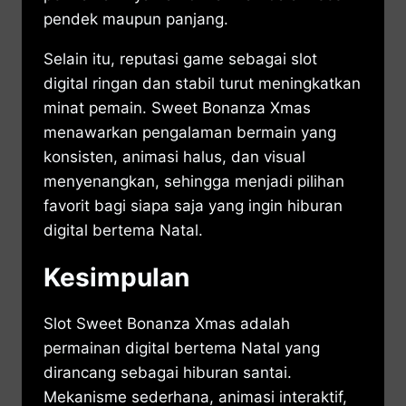
pendek maupun panjang.
Selain itu, reputasi game sebagai slot
digital ringan dan stabil turut meningkatkan
minat pemain. Sweet Bonanza Xmas
menawarkan pengalaman bermain yang
konsisten, animasi halus, dan visual
menyenangkan, sehingga menjadi pilihan
favorit bagi siapa saja yang ingin hiburan
digital bertema Natal.
Kesimpulan
Slot Sweet Bonanza Xmas adalah
permainan digital bertema Natal yang
dirancang sebagai hiburan santai.
Mekanisme sederhana, animasi interaktif,