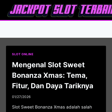
Skip
to
content
ReviewSlot
SLOT ONLINE
Mengenal Slot Sweet
Bonanza Xmas: Tema,
Fitur, Dan Daya Tariknya
01/27/2026
Slot Sweet Bonanza Xmas adalah salah