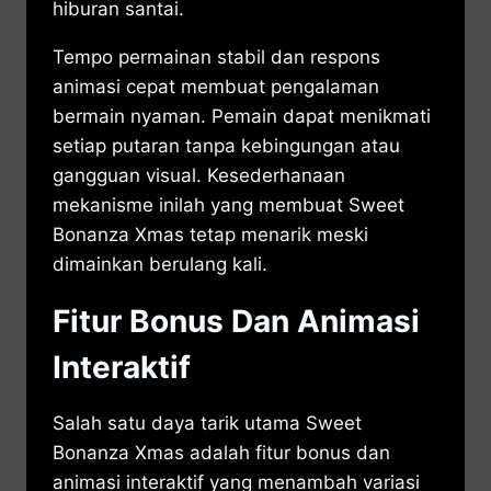
hiburan santai.
Tempo permainan stabil dan respons
animasi cepat membuat pengalaman
bermain nyaman. Pemain dapat menikmati
setiap putaran tanpa kebingungan atau
gangguan visual. Kesederhanaan
mekanisme inilah yang membuat Sweet
Bonanza Xmas tetap menarik meski
dimainkan berulang kali.
Fitur Bonus Dan Animasi
Interaktif
Salah satu daya tarik utama Sweet
Bonanza Xmas adalah fitur bonus dan
animasi interaktif yang menambah variasi