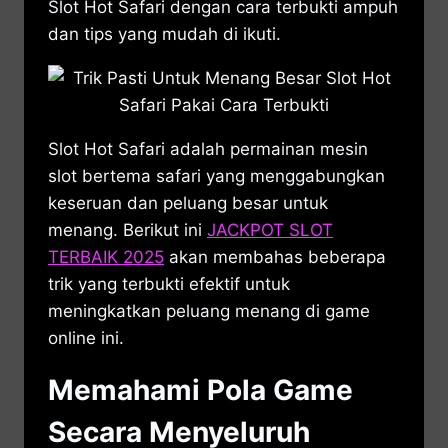
Slot Hot Safari dengan cara terbukti ampuh
dan tips yang mudah di ikuti.
Slot Hot Safari adalah permainan mesin
slot bertema safari yang menggabungkan
keseruan dan peluang besar untuk
menang. Berikut ini
JACKPOT SLOT
TERBAIK 2025
akan membahas beberapa
trik yang terbukti efektif untuk
meningkatkan peluang menang di game
online ini.
Memahami Pola Game
Secara Menyeluruh