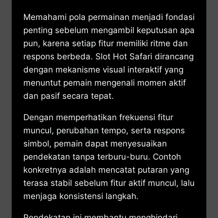
Memahami pola permainan menjadi fondasi
penting sebelum mengambil keputusan apa
pun, karena setiap fitur memiliki ritme dan
respons berbeda. Slot Hot Safari dirancang
dengan mekanisme visual interaktif yang
menuntut pemain mengenali momen aktif
dan pasif secara tepat.
Dengan memperhatikan frekuensi fitur
muncul, perubahan tempo, serta respons
simbol, pemain dapat menyesuaikan
pendekatan tanpa terburu-buru. Contoh
konkretnya adalah mencatat putaran yang
terasa stabil sebelum fitur aktif muncul, lalu
menjaga konsistensi langkah.
Pendekatan ini membantu menghindari