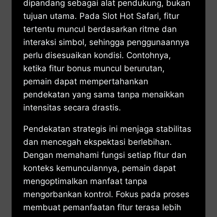
dipandang sebagai alat pendukung, bukan
tujuan utama. Pada Slot Hot Safari, fitur
tertentu muncul berdasarkan ritme dan
interaksi simbol, sehingga penggunaannya
perlu disesuaikan kondisi. Contohnya,
ketika fitur bonus muncul berurutan,
pemain dapat mempertahankan
pendekatan yang sama tanpa menaikkan
intensitas secara drastis.
Pendekatan strategis ini menjaga stabilitas
dan mencegah ekspektasi berlebihan.
Dengan memahami fungsi setiap fitur dan
konteks kemunculannya, pemain dapat
mengoptimalkan manfaat tanpa
mengorbankan kontrol. Fokus pada proses
membuat pemanfaatan fitur terasa lebih