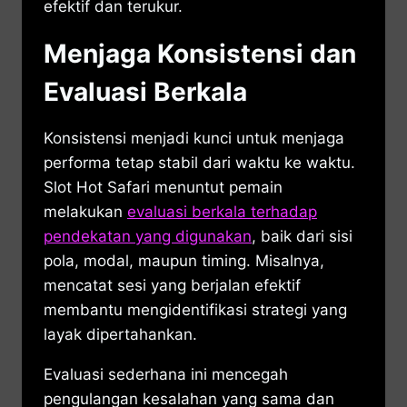
efektif dan terukur.
Menjaga Konsistensi dan
Evaluasi Berkala
Konsistensi menjadi kunci untuk menjaga
performa tetap stabil dari waktu ke waktu.
Slot Hot Safari menuntut pemain
melakukan
evaluasi berkala terhadap
pendekatan yang digunakan
, baik dari sisi
pola, modal, maupun timing. Misalnya,
mencatat sesi yang berjalan efektif
membantu mengidentifikasi strategi yang
layak dipertahankan.
Evaluasi sederhana ini mencegah
pengulangan kesalahan yang sama dan