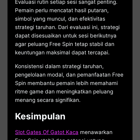
Evaluasi rutin setiap sesi sangat penting.
Pemain perlu mencatat hasil putaran,
simbol yang muncul, dan efektivitas
strategi taruhan. Dari evaluasi ini, strategi
dapat disesuaikan untuk sesi berikutnya
agar peluang Free Spin tetap stabil dan
keuntungan maksimal dapat tercapai.
Konsistensi dalam strategi taruhan,
pengelolaan modal, dan pemanfaatan Free
Spin membantu pemain lebih memahami
ritme game dan meningkatkan peluang
menang secara signifikan.
Kesimpulan
Slot Gates Of Gatot Kaca
menawarkan