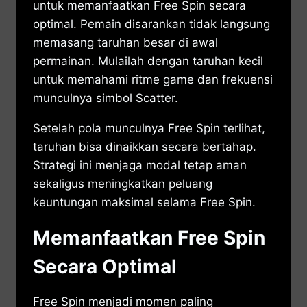
untuk memanfaatkan Free Spin secara
optimal. Pemain disarankan tidak langsung
memasang taruhan besar di awal
permainan. Mulailah dengan taruhan kecil
untuk memahami ritme game dan frekuensi
munculnya simbol Scatter.
Setelah pola munculnya Free Spin terlihat,
taruhan bisa dinaikkan secara bertahap.
Strategi ini menjaga modal tetap aman
sekaligus meningkatkan peluang
keuntungan maksimal selama Free Spin.
Memanfaatkan Free Spin
Secara Optimal
Free Spin menjadi momen paling