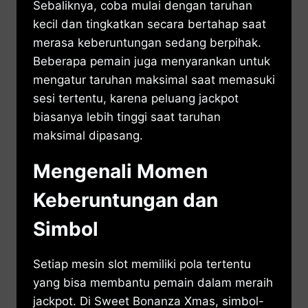
Sebaliknya, coba mulai dengan taruhan
kecil dan tingkatkan secara bertahap saat
merasa keberuntungan sedang berpihak.
Beberapa pemain juga menyarankan untuk
mengatur taruhan maksimal saat memasuki
sesi tertentu, karena peluang jackpot
biasanya lebih tinggi saat taruhan
maksimal dipasang.
Mengenali Momen
Keberuntungan dan
Simbol
Setiap mesin slot memiliki pola tertentu
yang bisa membantu pemain dalam meraih
jackpot. Di Sweet Bonanza Xmas, simbol-