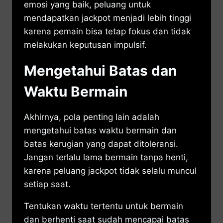
emosi yang baik, peluang untuk
mendapatkan jackpot menjadi lebih tinggi
karena pemain bisa tetap fokus dan tidak
melakukan keputusan impulsif.
Mengetahui Batas dan
Waktu Bermain
Akhirnya, pola penting lain adalah
mengetahui batas waktu bermain dan
batas kerugian yang dapat ditoleransi.
Jangan terlalu lama bermain tanpa henti,
karena peluang jackpot tidak selalu muncul
setiap saat.
Tentukan waktu tertentu untuk bermain
dan berhenti saat sudah mencapai batas