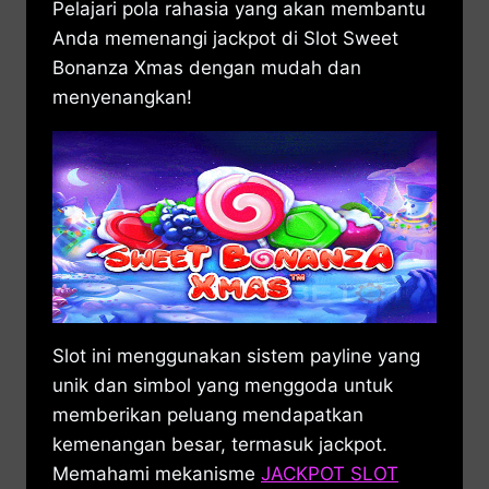
Pelajari pola rahasia yang akan membantu
Anda memenangi jackpot di Slot Sweet
Bonanza Xmas dengan mudah dan
menyenangkan!
Slot ini menggunakan sistem payline yang
unik dan simbol yang menggoda untuk
memberikan peluang mendapatkan
kemenangan besar, termasuk jackpot.
Memahami mekanisme
JACKPOT SLOT