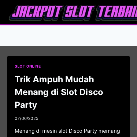
Skip
to
content
Jackpot Slot Disco Party
SLOT ONLINE
Trik Ampuh Mudah
Menang di Slot Disco
Party
07/06/2025
Menang di mesin slot Disco Party memang