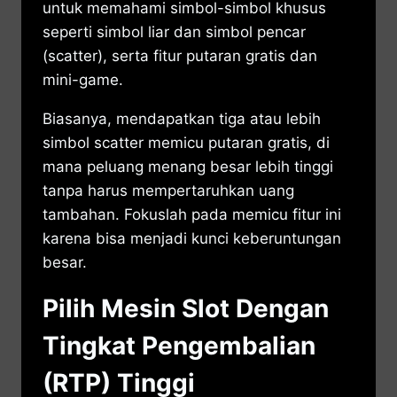
untuk memahami simbol-simbol khusus
seperti simbol liar dan simbol pencar
(scatter), serta fitur putaran gratis dan
mini-game.
Biasanya, mendapatkan tiga atau lebih
simbol scatter memicu putaran gratis, di
mana peluang menang besar lebih tinggi
tanpa harus mempertaruhkan uang
tambahan. Fokuslah pada memicu fitur ini
karena bisa menjadi kunci keberuntungan
besar.
Pilih Mesin Slot Dengan
Tingkat Pengembalian
(RTP) Tinggi