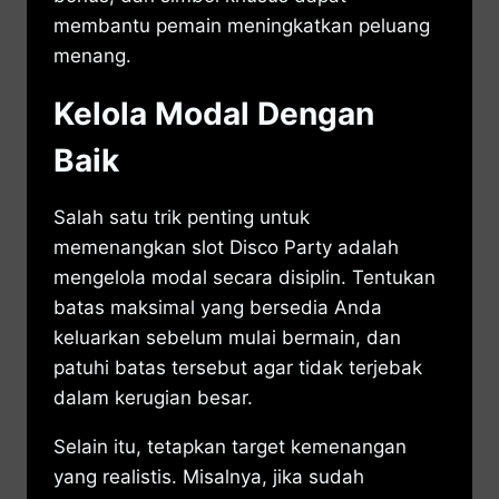
membantu pemain meningkatkan peluang
menang.
Kelola Modal Dengan
Baik
Salah satu trik penting untuk
memenangkan slot Disco Party adalah
mengelola modal secara disiplin. Tentukan
batas maksimal yang bersedia Anda
keluarkan sebelum mulai bermain, dan
patuhi batas tersebut agar tidak terjebak
dalam kerugian besar.
Selain itu, tetapkan target kemenangan
yang realistis. Misalnya, jika sudah