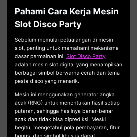
Pahami Cara Kerja Mesin
Slot Disco Party
Sebelum memulai petualangan di mesin
slot, penting untuk memahami mekanisme
dasar permainan ini.
Slot Disco Party
adalah mesin slot digital yang menampilkan
berbagai simbol berwarna cerah dan tema
pesta disco yang menarik.
Mesin ini menggunakan generator angka
acak (RNG) untuk menentukan hasil setiap
putaran, sehingga hasilnya benar-benar
acak dan tidak bisa diprediksi. Meski
begitu, mengetahui pola pembayaran, fitur
bonus, dan simbol khusus dapat