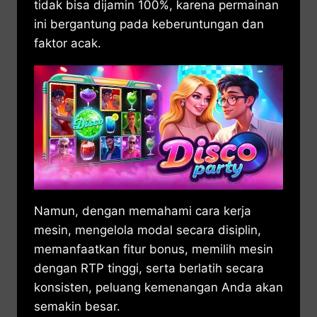
tidak bisa dijamin 100%, karena permainan
ini bergantung pada keberuntungan dan
faktor acak.
Namun, dengan memahami cara kerja
mesin, mengelola modal secara disiplin,
memanfaatkan fitur bonus, memilih mesin
dengan RTP tinggi, serta berlatih secara
konsisten, peluang kemenangan Anda akan
semakin besar.