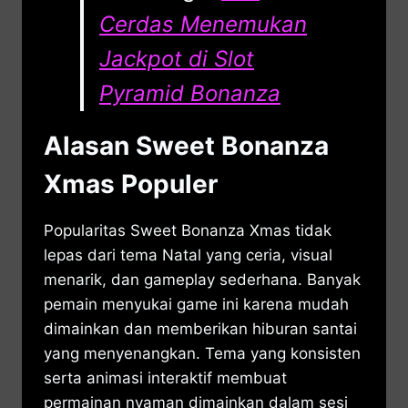
Cerdas Menemukan
Jackpot di Slot
Pyramid Bonanza
Alasan Sweet Bonanza
Xmas Populer
Popularitas Sweet Bonanza Xmas tidak
lepas dari tema Natal yang ceria, visual
menarik, dan gameplay sederhana. Banyak
pemain menyukai game ini karena mudah
dimainkan dan memberikan hiburan santai
yang menyenangkan. Tema yang konsisten
serta animasi interaktif membuat
permainan nyaman dimainkan dalam sesi