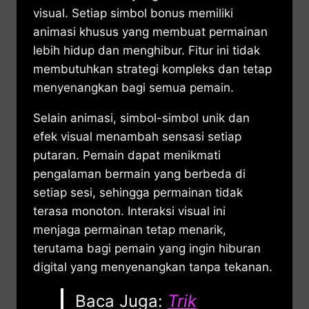
visual. Setiap simbol bonus memiliki
animasi khusus yang membuat permainan
lebih hidup dan menghibur. Fitur ini tidak
membutuhkan strategi kompleks dan tetap
menyenangkan bagi semua pemain.
Selain animasi, simbol-simbol unik dan
efek visual menambah sensasi setiap
putaran. Pemain dapat menikmati
pengalaman bermain yang berbeda di
setiap sesi, sehingga permainan tidak
terasa monoton. Interaksi visual ini
menjaga permainan tetap menarik,
terutama bagi pemain yang ingin hiburan
digital yang menyenangkan tanpa tekanan.
Baca Juga:
Trik