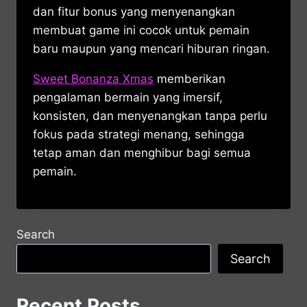
dan fitur bonus yang menyenangkan
membuat game ini cocok untuk pemain
baru maupun yang mencari hiburan ringan.
Sweet Bonanza Xmas
memberikan
pengalaman bermain yang imersif,
konsisten, dan menyenangkan tanpa perlu
fokus pada strategi menang, sehingga
tetap aman dan menghibur bagi semua
pemain.
Search
Search
Recent Posts