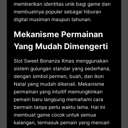
memberikan identitas unik bagi game dan
membuatnya populer sebagai hiburan
digital musiman maupun tahunan.
Mekanisme Permainan
Yang Mudah Dimengerti
Slot Sweet Bonanza Xmas menggunakan
sistem gulungan standar yang sederhana,
dengan simbol permen, buah, dan ikon
Natal yang mudah dikenali. Mekanisme
permainan yang intuitif memungkinkan
pemain baru langsung memahami cara
bermain tanpa perlu waktu lama. Hal ini
membuat game cocok untuk semua
kalangan, termasuk pemain yang mencari