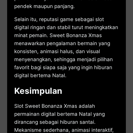
pendek maupun panjang.
Selain itu, reputasi game sebagai slot
digital ringan dan stabil turut meningkatkan
minat pemain. Sweet Bonanza Xmas
menawarkan pengalaman bermain yang
konsisten, animasi halus, dan visual
menyenangkan, sehingga menjadi pilihan
favorit bagi siapa saja yang ingin hiburan
digital bertema Natal.
Kesimpulan
Slot Sweet Bonanza Xmas adalah
permainan digital bertema Natal yang
dirancang sebagai hiburan santai.
Mekanisme sederhana, animasi interaktif,