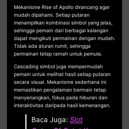
Mekanisme Rise of Apollo dirancang agar
mudah dipahami. Setiap putaran
menampilkan kombinasi simbol yang jelas,
sehingga pemain dari berbagai kalangan
dapat mengikuti permainan dengan mudah.
Tidak ada aturan rumit, sehingga
permainan tetap ramah untuk pemula.
Cascading simbol juga mempermudah
pemain untuk melihat hasil setiap putaran
secara visual. Mekanisme sederhana ini
memastikan pengalaman bermain tetap
menyenangkan, fokus pada hiburan dan
interaktivitas daripada hasil kemenangan.
Baca Juga:
Slot