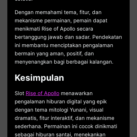
Dengan memahami tema, fitur, dan
mekanisme permainan, pemain dapat
menikmati Rise of Apollo secara
bertanggung jawab dan sadar. Pendekatan
ini membantu menciptakan pengalaman
bermain yang aman, positif, dan
menyenangkan bagi berbagai kalangan.
Kesimpulan
Slot
Rise of Apollo
menawarkan
pengalaman hiburan digital yang epik
dengan tema mitologi Yunani, visual
dramatis, fitur interaktif, dan mekanisme
sederhana. Permainan ini cocok dinikmati
sebagai hiburan santai, menekankan