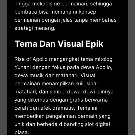
hingga mekanisme permainan, sehingga
pembaca bisa memahami konsep
permainan dengan jelas tanpa membahas
strategi menang.
Tema Dan Visual Epik
Rise of Apollo mengangkat tema mitologi
Yunani dengan fokus pada dewa Apollo,
dewa musik dan matahari. Visual
permainan menampilkan kuil, sinar
matahari, dan simbol dewa-dewi lainnya
yang dikemas dengan grafis berwarna
cerah dan efek dramatis. Tema ini
memberikan pengalaman bermain yang
unik dan berbeda dibanding slot digital
biasa.