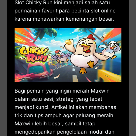
Slot Chicky Run kini menjadi salah satu
permainan favorit para pecinta slot online
karena menawarkan kemenangan besar.
Bagi pemain yang ingin meraih Maxwin
dalam satu sesi, strategi yang tepat
menjadi kunci. Artikel ini akan membahas
trik dan tips ampuh agar peluang meraih
Maxwin lebih besar, sambil tetap
mengedepankan pengelolaan modal dan