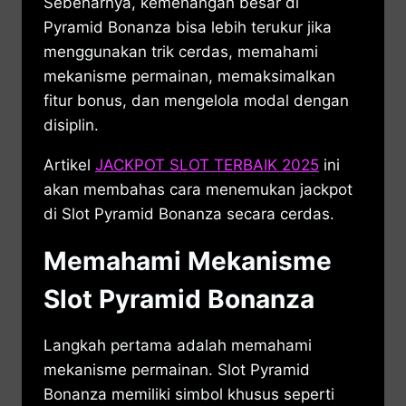
Sebenarnya, kemenangan besar di
Pyramid Bonanza bisa lebih terukur jika
menggunakan trik cerdas, memahami
mekanisme permainan, memaksimalkan
fitur bonus, dan mengelola modal dengan
disiplin.
Artikel
JACKPOT SLOT TERBAIK 2025
ini
akan membahas cara menemukan jackpot
di Slot Pyramid Bonanza secara cerdas.
Memahami Mekanisme
Slot Pyramid Bonanza
Langkah pertama adalah memahami
mekanisme permainan. Slot Pyramid
Bonanza memiliki simbol khusus seperti