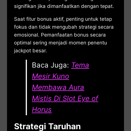
signifikan jika dimanfaatkan dengan tepat.
Saat fitur bonus aktif, penting untuk tetap
fokus dan tidak mengubah strategi secara
emosional. Pemanfaatan bonus secara
optimal sering menjadi momen penentu
jackpot besar.
Baca Juga:
Tema
Mesir Kuno
Membawa Aura
Mistis Di Slot Eye of
Horus
Strategi Taruhan