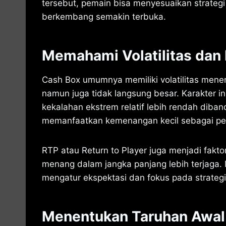
tersebut, pemain bisa menyesuaikan strategi
berkembang semakin terbuka.
Memahami Volatilitas dan
Cash Box umumnya memiliki volatilitas menen
namun juga tidak langsung besar. Karakter i
kekalahan ekstrem relatif lebih rendah dibandi
memanfaatkan kemenangan kecil sebagai pe
RTP atau Return to Player juga menjadi fakt
menang dalam jangka panjang lebih terjaga
mengatur ekspektasi dan fokus pada strategi
Menentukan Taruhan Awal