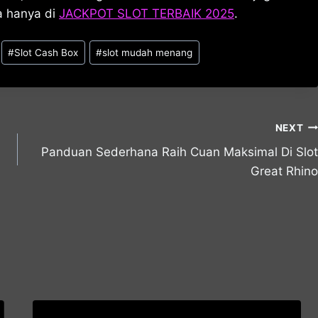
ya hanya di
JACKPOT SLOT TERBAIK 2025
.
#
Slot Cash Box
#
slot mudah menang
NEXT
Panduan Sederhana Raih Cuan Maksimal Di Slot
Great Rhino